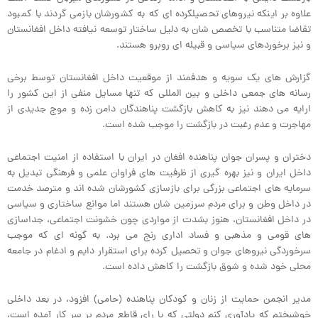
علاوه بر اینکه نیروهای تحصیلکرده ای که به کشورشان بازمی گردند با کمبود
تقاضا متناسب با تخصص شان به دلیل ساختار توسعه نیافته داخل افغانستان
و نیز برخوردهای سیاسی و قبیله ای روبرو هستند.
گزارش های یک سویه و هدفمند از موقعیت داخل افغانستان توسط برخی
رسانه های جمعی داخلی و بین المللی که تنها مسایل منفی از این کشور را
ارایه می دهند نیز به کاهش بازگشت پناهندگان دامن زده و موج جدیدی از
مهاجرت و عدم رغبت در بازگشت را موجب شده است.
دختران و پسران جوان پناهنده افغان در ایران با استفاده از امنیت اجتماعی
داخل ایران و نیز بهره گیری از ظرفیت های فراوان علمی و فرهنگی تبدیل به
سرمایه های اجتماعی بزرگی برای بازسازی کشورشان شده اند و مترصد خدمت
در داخل وطن و برای مردم سرزمین شان هستند اما موانع ساختاری و سیاسی
در داخل افغانستان، هنوز بشدت از مواردی چون خشونت اجتماعی، جداسازی
های قومی و مذهبی و فساد اداری رنج می برد. به گونه ای که موجب
سرخوردگی نیروهای جوان و تحصیل کرده برای استقرار دایم و ادغام در جامعه
محلی خود شده و شوق بازگشت را کاهش داده است.
مدیر انجمن حمایت از زنان و کودکان پناهنده (حامی) افزود، در بعد داخلی
خوشبختم که یادآوری کنم دولتی که با رای قاطع مردم بر سر کار آمده است،