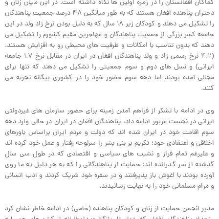
کماکان افغانستان را در زمره اولین ها نگاه داشته است. در این میان زنان و
دختران پناهنده افغان هستند که به طور میانگین ۴۸ درصد جمعیت پناهندگان
را تشکیل می دهند و کودکان زیر ۱۸ سال که به دلیل بودن نرخ زاد ولد در این
جامعه کسر بزرگی از جمعیت پناهندگان و مهاجرین مقیم کشورم را تشکیل می
دهند که بدون تناسب با امکانات و ظرفیت های محیطی رو به افزایش هستند.
(۴.۲ نرخ رسمی زاد و ولد پناهندگان افغان در ایران در مقابل نرخ ۱.۷ جامعه
ایرانی) و نسل های دوم و سوم جمعیتی را تشکیل می دهند که تنها برای
مجالی آمده بودند اما دهه سوم حضور خود را در کشوری بیگانه تجربه می
کنند.
وی در ادامه با تشکر از فراهم آمدن زمینه برای حضور سازمان های غیردولتی
ایرانی در نشست مزبور ادامه داد، پناهندگان افغان در ایران در حالی وارد دهه
سوم اقامت خود در ایران شده اند که دولت و مردم ایران براساس باورهای
اخلاقی و اعتقادی خود؛ تکریم بر بنی بشر را سرلوحه رفتار و عمل خود کرده اند
و علیرغم تمام فراز و نشیب های سیاسی و اقتصادی که در طول سی سال
گذشته از سر گذرانده اند؛ حمایت از پناهندگانی را که به هر دلیل به ما روی
آورده بودند با آغوش باز پذیرفتند و در سفره خود شریک کردند و ادب انسانی
و مرام مسلمانی خود را به نهایت رسانیدند.
مدیر انجمن حمایت از زنان و کودکان پناهنده (حامی) در ادامه خاطر نشان کرد