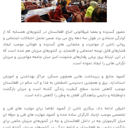
حضور گسترده و بعضا غیرقانونی اتباع افغانستان در کشورهای همسایه که از
آوارگی متمادی در طول سه دهه رنج می برند ضمن تحمل اختلالات اجتماعی و
روانی ناشی از مهاجرت و جابجایی های گسترده و طولانی موجب ایجاد
فشارهای قابل توجه اجتماعی و اقتصاید بر کشورهای میزبان هم شده است که
در این ارتباط بروز برخی رفتارهای خشونت آمیز میان جامعه مهاجرین و میزبان
نگرانی هایی را ایجاد نموده است.
کمبود منابع و زیرساخت هایی همچون مسکن، مراکز بهداشتی و آموزش
استاندارد، برق و همچنین دسترسی نامطمئن به غذا و آب سالم در افغانستان
موجب کاهش شدید سطح کیفیت زندگی گشته است و میزان بازگشت
داوطلبانه و دایمی پناهندگان افغان به وطن را کاهش داده است.
اشرفی ادامه داد، بیکاری ناشی از کمبود تقاضا برای مهارت های فنی و
تخصصی موجب ازدیاد کارگران ساده شده و کمبود مهارت های فنی و حرفه ای
میان کارجویان چه در داخل افغانستان و چه در کشورهای میزبان مانعی برای
بازگشت دایمی به افغانستان و ادامه زندگی در کشورهای میزبان گشته است