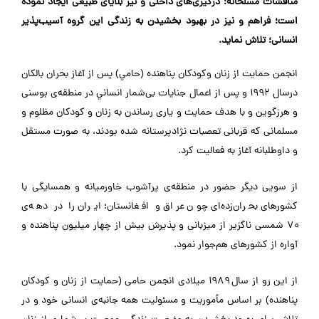
مناقشات مسلحانه؛ درگیری‌های داخلی و نیز بلایای طبیعی ايجاد نموده
است؛ فراهم و نیز در بهبود بخشیدن به زندگی این گروه آسیب‌پذیر
انسانی؛ تلاش نماید.
انجمن حمايت از زنان وكودكان پناهنده (حامي) پس از آغاز بحران بالكان
درسال ۱۹۹۲ و پس از اعمال جنايات بی‌شمار انساني در منطقه‌ی بوسنی
و هرزگوين و با هدف حمايت و ياری رساندن به زنان و كودكان مظلوم و
مسلمانی كه قربانی تعصبات نژادپرستانه شده بودند، به صورت مستقل
و داوطلبانه آغاز به فعاليت کرد.
از سویی ديگر حضور در منطقه‌ی پرآشوب خاورميانه و همسايگی با
كشورهای بحران‌زده‌ای چون عراق و افغانستان؛ ايران را در دهه‌ی
۷۰ شمسی ناگزیر از ميزبانی و پذيرش بيش از چهار ميليون پناهنده و
آواره از كشورهای هم‌جوار نمود.
از اين رو از سال ۱۹۸۹ میلادی انجمن حامی (حمايت از زنان و كودكان
پناهنده) بر اساس مأموریت و مسئوليت همه جانبه‌ی انسانی خود و در