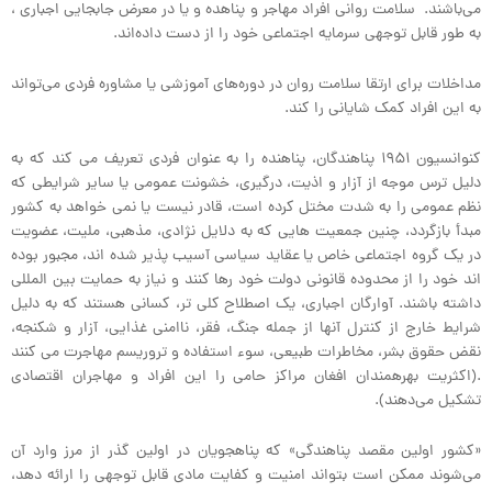
می‌باشند. سلامت روانی افراد مهاجر و پناهده و یا در معرض جابجایی اجباری ،
به طور قابل توجهی سرمایه اجتماعی خود را از دست داده‌اند.
مداخلات برای ارتقا سلامت روان در دوره‌های آموزشی یا مشاوره فردی می‌تواند
به این افراد کمک شایانی را کند.
کنوانسیون ۱۹۵۱ پناهندگان، پناهنده را به عنوان فردی تعریف می کند که به
دلیل ترس موجه از آزار و اذیت، درگیری، خشونت عمومی یا سایر شرایطی که
نظم عمومی را به شدت مختل کرده است، قادر نیست یا نمی خواهد به کشور
مبدأ بازگردد، چنین جمعیت هایی که به دلایل نژادی، مذهبی، ملیت، عضویت
در یک گروه اجتماعی خاص یا عقاید سیاسی آسیب پذیر شده اند، مجبور بوده
اند خود را از محدوده قانونی دولت خود رها کنند و نیاز به حمایت بین المللی
داشته باشند. آوارگان اجباری، یک اصطلاح کلی تر، کسانی هستند که به دلیل
شرایط خارج از کنترل آنها از جمله جنگ، فقر، ناامنی غذایی، آزار و شکنجه،
نقض حقوق بشر، مخاطرات طبیعی، سوء استفاده و تروریسم مهاجرت می کنند
.(اکثریت بهرهمندان افغان مراکز حامی را این افراد و مهاجران اقتصادی
تشکیل می‌دهند).
«کشور اولین مقصد پناهندگی» که پناهجویان در اولین گذر از مرز وارد آن
می‌شوند ممکن است بتواند امنیت و کفایت مادی قابل توجهی را ارائه دهد،