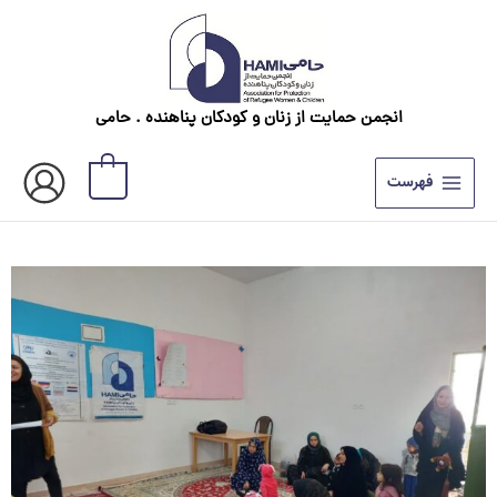
رش
ه
حتوا
انجمن حمایت از زنان و کودکان پناهنده . حامی
0
فهرست