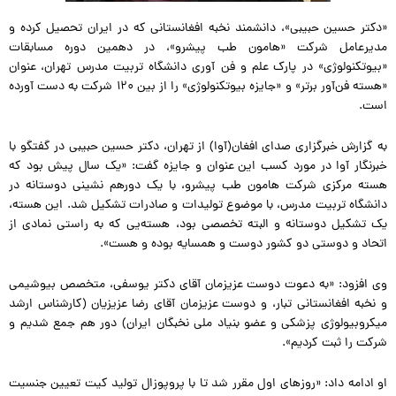
«دکتر حسین حبیبی»، دانشمند نخبه افغانستانی که در ایران تحصیل کرده و
مدیرعامل شرکت «هامون طب پیشرو»، در دهمین دوره مسابقات
«بیوتکنولوژی» در پارک علم و فن آوری دانشگاه تربیت مدرس تهران، عنوان
«هسته فن‌آور برتر» و «جایزه بیوتکنولوژی» را از بین ۱۲۰ شرکت به دست آورده
است.
به گزارش خبرگزاری صدای افغان(آوا) از تهران، دکتر حسین حبیبی در گفتگو با
خبرنگار آوا در مورد کسب این عنوان و جایزه گفت: «یک سال پیش بود که
هسته مرکزی شرکت هامون طب پیشرو، با یک دورهم نشینی دوستانه در
دانشگاه تربیت مدرس، با موضوع تولیدات و صادرات تشکیل شد. این هسته،
یک تشکیل دوستانه و البته تخصصی بود، هسته‌یی که به راستی نمادی از
اتحاد و دوستی دو کشور دوست و همسایه بوده و هست».
وی افزود: «به دعوت دوست عزیزمان آقای دکتر یوسفی، متخصص بیوشیمی
و نخبه افغانستانی تبار، و دوست عزیزمان آقای رضا عزیزیان (کارشناس ارشد
میکروبیولوژی پزشکی و عضو بنیاد ملی نخبگان ایران) دور هم جمع شدیم و
شرکت را ثبت کردیم».
او ادامه داد: «روزهای اول مقرر شد تا با پروپوزال تولید کیت تعیین جنسیت