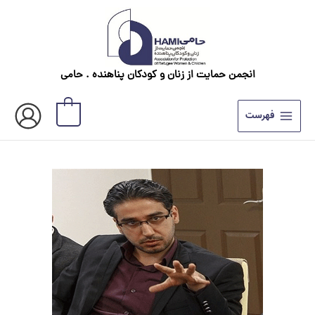
رش
ه
حتوا
انجمن حمایت از زنان و کودکان پناهنده . حامی
0
فهرست