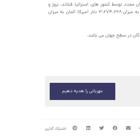
 مجدد توسط کشور های، استرالیا، فنلاند، نروژ و
سوئد و کمک های مالی توسط کشور های استرالیا به میزان ۲۲۸،۰۹۵ دلار آمریکا ؛ دانمارک به میزان ۱،۶۲۱،۷۲۰ دلار آمریکا ؛ کمیسیون اتحادیه اروپا به میزان ۳،۲۷۴،۲۲۸ دلار آمیرکا؛ آلمان به میزان
مهربانی را هدیه دهیم