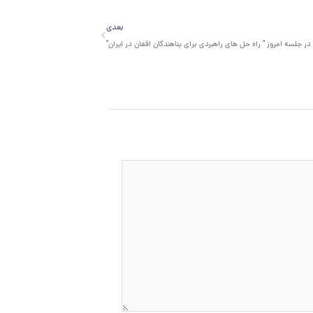
بعدی
بعدی
 جلسه امروز " راه حل های راهبردی برای پناهندگان افغان در ایران"