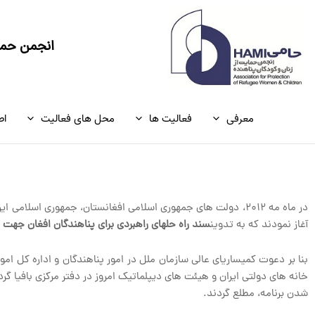
رش
ه
حتوا
انجمن حمای
معرفی
فعالیت ها
محل های فعالیت
اط
در ماه مه ۲۰۱۲، دولت های جمهوری اسلامی افغانستان، جمهوری اس
آغاز نمودند که به تدوین
سند راه حل‏های راهبردی برای پناهندگان افغان جهت
بنا بر دعوت کمیساریای عالی سازمان ملل در امور پناهندگان و اداره کل امو
خانه های دولتی ایران و هیئت های دیپلماتیک امروز در دفتر مرکزی بافیا گ
شدن برنامه، مطلع گردند.