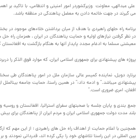
علی عبدالهی، معاونت وزیرکشوردر امور امنیتی و انتظامی، با تاکید بر ا
می گیرند در جهت خاتمه دادن به معضل پناهندگی در منظقه باشد.
برنامه راه حل‏های راهبردی با هدف از میان برداشتن خلاءهای موجود در ب
در نظر گرفتن نیازهای اولیه و حمایت پناهندگان در ایران ، همزمان راه ح
معیشتی مسلما به ادغام مجدد پایدار آنها به هنگام بازگشت به افغانستان 
پروژه های پیشنهادی برای جمهوری اسلامی ایران، که موارد فوق الذکر را در
برنارد دویل، نماینده کمیسر عالی سازمان ملل در امور پناهندگان طی سخنا
پیشنهادی می‏باشد.” و ادمه داد:” در همین راستا، حمایت جامعه بین‏الملل از ط
افغان، امری ضروری است.”
جمع بندی و پایان جلسه با صحبتهای سفرای استرالیا، افغانستان و روسیه و ن
بلند مدت دولت جمهوری اسلامی ایران و مردم ایران از پناهندگان برای بیش 
همچنین با اعلام حمایت از اهداف راه حل های راهبردی ؛ از این مهم که ار
بین المللی در این راستا تلاشهای خود را یکی کرده اند، قدردانی نمودند و 