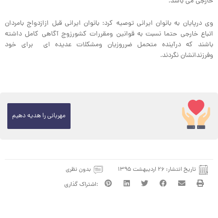
خارجی می باشد.
وی درپایان به بانوان ایرانی توصیه کرد: بانوان ایرانی قبل ازازدواج بامردان
اتباع خارجی حتما نسبت به قوانین ومقررات کشورزوج آگاهی کامل داشته
باشند که درآینده متحمل ضرروزیان ومشکلات عدیده ای برای خود
وفرزندانشان نگردند.
مهربانی را هدیه دهیم
تاریخ انتشار:
۲۶ اردیبهشت ۱۳۹۵
بدون نظری
قبلی
بعدی