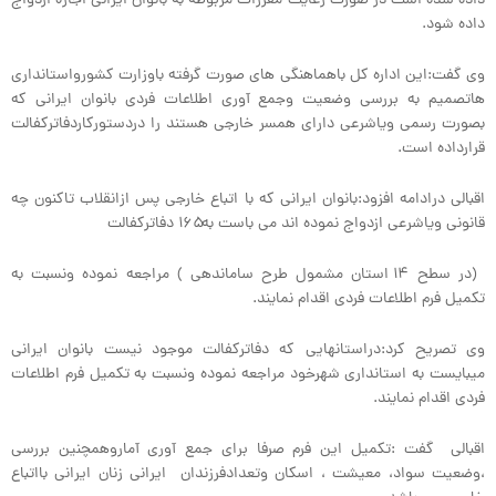
داده شده است در صورت رعایت مقررات مربوطه به بانوان ایرانی اجازه ازدواج
داده شود.
وی گفت:این اداره کل باهماهنگی های صورت گرفته باوزارت کشورواستانداری
هاتصمیم به بررسی وضعیت وجمع آوری اطلاعات فردی بانوان ایرانی که
بصورت رسمی ویاشرعی دارای همسر خارجی هستند را دردستورکاردفاترکفالت
قرارداده است.
اقبالی درادامه افزود:بانوان ایرانی که با اتباع خارجی پس ازانقلاب تاکنون چه
قانونی ویاشرعی ازدواج نموده اند می باست به۱۶۵ دفاترکفالت
(در سطح ۱۴ استان مشمول طرح ساماندهی ) مراجعه نموده ونسبت به
تکمیل فرم اطلاعات فردی اقدام نمایند.
وی تصریح کرد:دراستانهایی که دفاترکفالت موجود نیست بانوان ایرانی
میبایست به استانداری شهرخود مراجعه نموده ونسبت به تکمیل فرم اطلاعات
فردی اقدام نمایند.
اقبالی گفت :تکمیل این فرم صرفا برای جمع آوری آماروهمچنین بررسی
،وضعیت سواد، معیشت ، اسکان وتعدادفرزندان ایرانی زنان ایرانی بااتباع