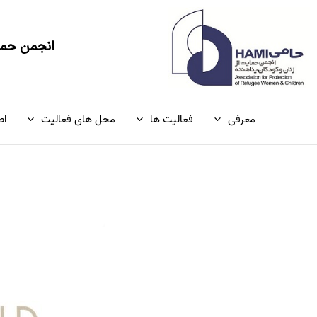
رش
ه
حتوا
انجمن حمای
معرفی
فعالیت ها
محل های فعالیت
اط