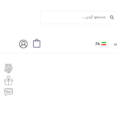
ستجو
جستجو
ردن
کردن
ت
FA
0