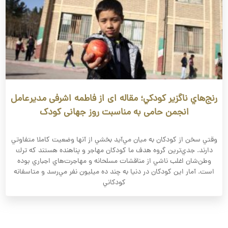
رنج‌هاي ناگزير كودكي؛ مقاله ای از فاطمه اشرفی مدیرعامل
انجمن حامی به مناسبت روز جهانی کودک
وقتي سخن از كودكان به ميان مي‌آيد بخشي از آنها وضعيت كاملا متفاوتي
دارند. جدي‌ترين گروه هدف ما كودكان مهاجر و پناهنده هستند كه ترك
وطن‌شان اغلب ناشي از مناقشات مسلحانه و مهاجرت‌هاي اجباري بوده
است. آمار اين كودكان در دنيا به چند ده ميليون نفر مي‌رسد و متاسفانه
كودكاني