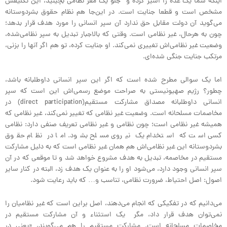
اینکه شما یک عده را اسیر کرده و جلو یک مقر نظامی بچینید، این تکلیفش
مشخص است و قطعا جنایت است. در این‌جا هم نظام حقوق بشردوستانه
می‌گوید آن دولت مقابل حق ندارد آن سپر انسانی را مورد هدف قرار بدهد؛
چون به هرحال، غیر نظامی است. وقتی که بالاجبار تبدیل به سپر نظامی‌شده،
وضعیت غیر نظامی‌اش تغییری نمی‌کند. او جنایت کرده، تو هم اگر آنها را بزنی،
مرتکب جنایت جنگی شده‌ای.
اما یک سوالی مطرح شده است که اگر این سپر انسانی داوطلبانه باشد،
چطور؟ رژیم صهیونیستی به صراحت موضع رسمی‌اش این است که سپر
انسانی داوطلبانه مصداق مشارکت مستقیم(direct participation) در
مخاصمات مسلحانه است. وضعیت غیر نظامی که تغییر نمی‌کند، غیر نظامی که
همیشه غیر نظامی است؛ چون نظامی و غیر نظامی تعریف صنفی دارد: نظامی
کسی است که استخدام یک نیروی مسلح بشود. اما در نظام حقوق
بشردوستانه این غیر نظامی‌اش هم همان غیر نظامی است که به دلیل مشارکت
مستقیم در مخاصمه، تبدیل به هدف مشروع خواهد شد و تا موقعی که در آن
سپر انسانی وجود دارد، می‌شود او را به عنوان یک هدف زد، البته در کنار سایر
اصول: اصل احتیاط، ضرورت نظامی، تناسب و… که باید رعایت شود.
می‌دانیم که در تفکیکی که انجام می‌دهند، اصل براین است که غیر نظامیان را
نمی‌توان هدف قرار داد، مگر یک استثناء و آن مشارکت مستقیم در
مخاصمات مسلحانه است. مشارکت مستقیم را هم می‌گویند، «یعنی در