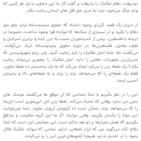
نپذیرفت، نظام تفکیک را پذیرفت و گفت کار به این دعاوی ندارم، هر کسی که
وارد جنگ می‌شود، باید یه سری حق اقل های انسانی رعایت بکند.
از دیرباز یک قصد کلی‌ای وجود داشته که حقوق بشردوستانه نباید جلو حق
دفاع را بگیرد و در بسیاری از جنگ‌ها که موازنه قوا وجود نداشت، خصوصا در
ارتباط با فلسطین، برخی از اندیشه‌وران نسبت به این ایده و برابری اسرائیل و
طرف مقابل، فلسطینی‌ها در حوزه حقوق بشردوستانه ایراد می‌گرفتند.
می‌گفتند بله، شما اصل تفکیک را باید رعایت کنید، ولی رژیم صهیونیستی که
مدرن‌ترین تجهیزات نظامی را دارد، اصل تفکیک را چجوری می‌تواند رعایت
بکند؟ یک نقطه زنی را می‌آید ایجاد می‌کند که به یک ساختمان ده طبقه بخورد،
فقط یک طبقه‌ای را که می‌خواهد بزند را بزند و به طبقه‌های بالا و پایینش
آسیبی نرسد.
این را در نظر بگیریم با مثلا حماسی که آن موقع ها می‌گفتند موشک های
حلبی می سازد، وقتی که شلیک می‌کند، نقطه زنی اش این‌جوری است این‌جا
را که می‌خواهد بزند، ممکن است ده کیلومتر آن‌وَرتر بخورد. شما نمی‌توانید
این دوتا را یکسان بگیرید، وقتی موازنه. اگر به این گروه مقاومت و مدافع
بگوییم که همان معیارها بر تو هم حاکم است، این معنایش این است که اصلا
دفاع نکند می‌گوید من که ابزار نقطه‌زن ندارم، سلاحی که بتواند تفکیک قائل
بشود را در اختیار ندارم. طبیعتا کشورهای غربی این را رد می‌کردند.