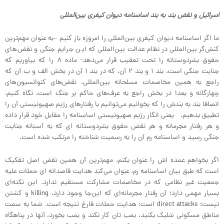
اسرائیل و نقض بند به بند اساسنامه دیوان کیفری بین‌المللی
ما اگر اساسنامه دیوان کیفری بین‌المللی را امروزه باز کنیم –به عنوان مهم‌ترین
کنش‌گر بین‌المللی در نظام عدالت بین‌المللی که این جرایم جنگی و نقض‌های
حقوق بشردوستانه را تحت تعقیب قرار می‌دهد- ماده ۸ را که بیاوریم که
جنایت جنگی است، بند ۱ و بند ۲ آن، که در بند ۱ آن در بخش الف و ب آن که
راجع به همین مخاصمات مسلحانه بین‌المللی، نقض‌های کنوانسیون‌های
چهارگانه و بعدا در بخش راجع به عرف‌های حاکم بر جنگ است، نگاه کنیم،
انصافا بند به بندش را که بخوانیم می‌توانیم با رفتارهای رژیم صهیونیستی آن را
تطبیق بدهیم. یعنی انگار رژیم صهیونیستی اساسنامه را مقابل خود قرار داده
و هر رفتار مجرمانه و هر نقض حقوق بشردوستانه ای که به آستانه جنایت
جنگی رسید و اساسنامه رم آن را به رسمیت شناخته را مرتکب شده است.
اگر بخواهم عمده اش را عنوان بکنم، مهم‌ترین آن همین نقض اصل تفکیک
است که طبق بیان اساسنامه رم، عنوان می‌کند هدایت قاصدانه ای حملات علیه
جمعیت غیر نظامی که در مخاصمات مشارکت مستقیم ندارد. این نکته‌ای
بسیار مهمی دارد؛ آن رفتار مجرمانه‌ای که این‌جا وجود دارد، killing و کشتن
نیست؛ direct attacks است: هدایت حملات فارغ نتیجه است. شما به سمت
مناطق مسکونی شلیک بکنید، بمب تان کار نکند و بمب بخورد، آنها در پناهگاه