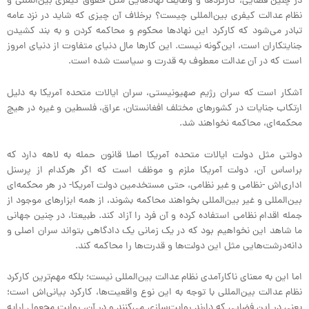
در چنین فضایی، کارکردها و وظایف نهادهایی مثل حقوق کیفری بین‌المللی و
نظام عدالت کیفری بین‌المللی چیست؟ برخلاف آن چیزی که شاید در نزد عامه
تبادر می‌شود که کارکرد این نهادها محکوم و محاکمه کردن و به بند کشیدن
جنایتکاران است، این‌گونه نیست. این کارها مال دنیای متفاوت از دنیای امروز
است که در آن عدالت معطوف به قدرت و سیاست شده است.
آشکار است که سران رژیم صهیونیستی، سران ایالات متحده آمریکا به دلیل
ارتکاب جنایات در کشورهای مختلف افغانستان، عراق، فلسطین و غیره در هیچ
محکمه‌ای، محاکمه نخواهند شد.
دولتی مثل دولت ایالات متحده آمریکا اصلا قانون حمله به لاهه دارد که
براساس آن، دولت آمریکا ملزم و موظف است که اگر هرکدام از پرسنل
اداری‌اش -نظامی و غیر نظامی، حتی مستخدمین دولت آمریکا- در هر محکمه‌ای
بین‌المللی و غیر بین‌المللی بخواهند محاکمه بشوند، از همه ابزارهای موجود از
جمله اقدام نظامی استفاده کرده و آن فرد را آزاد کند. طبیعتا، در چنین جهانی
ما شاهد این نخواهیم بود که در یک زمانی یک دادگاهی بتواند سران اصلی و
دانه‌درشت‌هایی مثل این دولت‌ها و قدرت‌ها را محاکمه کند.
اما این به معنای ناکارآمدی نظام عدالت بین‌المللی نیست؛ بلکه مهم‌ترین کارکرد
نظام عدالت بین‌المللی با توجه به این نوع واقعیت‌ها، کارکرد بیانی‌اش است؛
یعنی در این فضایی که دارند روایت‌سازی می‌کنند و در آن، روایت مجعول ارایه