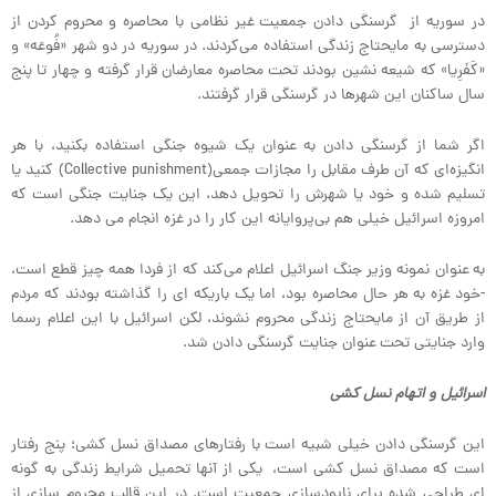
در سوریه از گرسنگی دادن جمعیت غیر نظامی با محاصره و محروم کردن از
دسترسی به مایحتاج زندگی استفاده می‌کردند. در سوریه در دو شهر «فُوعَه» و
«کَفَرِیا» که شیعه نشین بودند تحت محاصره معارضان قرار گرفته و چهار تا پنج
سال ساکنان این شهرها در گرسنگی قرار گرفتند.
اگر شما از گرسنگی دادن به عنوان یک شیوه جنگی استفاده بکنید، با هر
انگیزه‌ای که آن طرف مقابل را مجازات جمعی(Collective punishment) کنید یا
تسلیم شده و خود یا شهرش را تحویل دهد، این یک جنایت جنگی است که
امروزه اسرائیل خیلی هم بی‌پروایانه این کار را در غزه انجام می دهد.
به عنوان نمونه وزیر جنگ اسرائیل اعلام می‌کند که از فردا همه چیز قطع است،
-خود غزه به هر حال محاصره بود، اما یک باریکه ای را گذاشته بودند که مردم
از طریق آن از مایحتاج زندگی محروم نشوند، لکن اسرائیل با این اعلام رسما
وارد جنایتی تحت عنوان جنایت گرسنگی دادن شد.
اسرائیل و اتهام نسل کشی
این گرسنگی دادن خیلی شبیه است با رفتارهای مصداق نسل کشی؛ پنج رفتار
است که مصداق نسل کشی است، یکی از آنها تحمیل شرایط زندگی به گونه
ای طراحی شده برای نابودسازی جمعیت است. در این قالب محروم سازی از