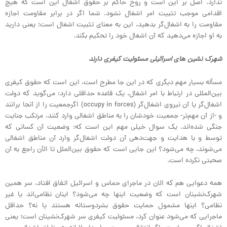
ندارد. اصل بر این است و روح حاکم بر حقوق اشغال این است که هیچ
اقدامی موجب تثبیت امر اشغال نشود. شما اگر در برابر مقاومت اجازه
مقاومت را به اشغال‌گر بدهید، این به معنای تثبیت اشغال است؛ یعنی دارید
به او اجازه می‌دهید که آن اشغال خود را تحکیم بکند.
شهرک نشین های اسرائیلی مسئولیت کیفری دارند
مسأله بسیار مهم دیگری که در این جا مطرح است، این است که حقوق کیفری
بین‌المللی در ارتباط با امر اشغال، یک قاعده حداقلی دارد: می‌گوید که دولت
اشغال‌گر یا آن نیروی اشغال‌گر (occupy in forces) اگرجمعیت را از آنجا برانند
و -از آن مهم‌تر- جمعیت خودشان را به مناطق اشغالی وارد کنند، مرتکب جنایت
جنگی شده‌اند. یک سوال خیلی مهم این است که: وضعیت آن کسانی که
توسط و با هدایت و جهت‌دهی آن دولت اشغال‌گر وارد آن مناطق اشغالی
می‌شوند، چه می‌شود؟ این جایی است که حقوق بین‌الملل تا الآن راجع به آن
صحبتی نکرده است.
همه دعوایی هم که الان در ماجرای حماس و اسرائیل اتفاق افتاد، سر همین
شهرک‌نشینان است که وضعیت اینها چه می‌شود؟ اینان نظامی‌اند یا غیر
نظامی؟ اینها مشمول حمایت حقوق بشردوستانه هستند یا نه؟ حداقل
ماجرایی که می‌شود عنوان کرد، مسئولیت کیفری سر شهرک‌نشینان است؛ یعنی