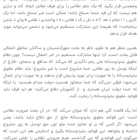
وضعیتی قرار بگیرد که یک خطر نظامی را برای طرف مقابل ایجاد کند و نیازی
هم نیست که آن فرد حتما مسلح باشد؛ ممکن است غیر مسلح باشد اما یک
کاری را انجام دهد که مثل یک نظامی به توانمندی نظامی قوای دشمن
بیانجامد»؛ که طبیعتا این مشارکت مستقیم می‌شود و دشمن می‌تواند مورد
هدف قرار بدهد.
همین منظر هم به نظرم، ناظر به بحث شهرک‌نشینان و ساکنان مناطق اشغالی
قابل بحث است، آیا اینها مشارکت مستقیم در امر اشغال نیست؟ چون نظام
حقوق بشردوستانه علی رغم تأکیدی که می‌کند که مدافع و متجاوز –فارغ از
اینکه توسل به زور نظامی شما مشروع است یا غیر مشروع- باید نظام حقوق
بشردوستانه را به صورت برابر مورد پذیرش قرار بدهند و به صورت برابر اعمال
می‌شود؛ فرقی نمی‌کند که شما متجاوز هستید–دولت صدام هستید- یا اینکه
نه -شما دولت ایران هستید و از کشورتان دفاع می‌کنید- هر دو طرف باید
قواعد حقوق بشردوستانه را رعایت کنند.
اما یک قاعده کلی هم دارد که عنوان می‌کند که –در آن بحث ضرورت نظامی
است- این قواعد حقوق بشردوستانه مانع از حق دفاع نباید باشد؛ یعنی
می‌شود اگر کسی که بر او تجاوز شده جلو اون حق توسل به زور مشروع
داشته و بخواهد این قواعد بشردوستانه بگیرد و ادعایش هم این است که
می‌گوید این قواعدی که من گذاشتم، هیچ ضرورتی نظامی را نقض نمی‌کند؛