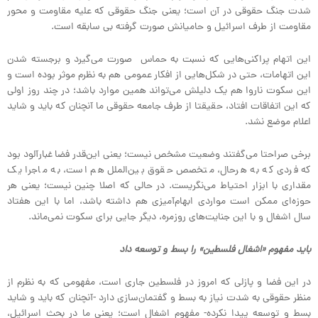
شدت جنگ حقوقی در آن است؛ یعنی جنگ حقوقی که علیه مقاومت و محور
مقاومت از طرف اسرائیل و حامیانش صورت گرفته بی سابقه است.
این اتهام پراکنی‌هایی که نسبت به حماس صورت می‌گیرد و برجسته شدن
این اتهامات، حتی در شکل‌هایی از افکار عمومی هم به نظرم موثر بوده است و
این سکوت ناروا هم یک دلیلش می‌تواند همین موارد باشد؛ در چند روز اولی
که این اتفاقات افتاد، حقیقتا از طرف جامعه حقوقی ما آنچنان که باید و شاید
اعلام موضع نشد.
برخی صراحتا می‌گفتند وضعیت مشخص نیست؛ یعنی این‌قدر فضا غبارآلود بود
که فردی که به هرحال، متخصص حقوق بین‌الملل هم است، به ماجرا یک
مقداری با ابزار احتیاط می‌نگریست. در حالی که اصلا چنین نیست؛ یعنی هر
حوزه‌ای ممکن است مواردی ابهام‌آمیزی هم داشته باشد، اما با این هفتاد
سال اشغال و با این جنایت‌های روزمره، دیگر جایی برای سکوت نمی‌ماند.
باید مفهوم «اشغال فلسطین» را بسط و توسعه داد
در این فضا و پازلی که امروز در فلسطین جاری است، مفهومی که به نظرم از
منظر حقوقی به شدت نیاز به بسط و گفتمان‌سازی دارد -آنچنان که باید و شاید
بسط و توسعه پیدا نکرده- مفهوم اشغال است؛ یعنی ما در بحث اسرائیل،