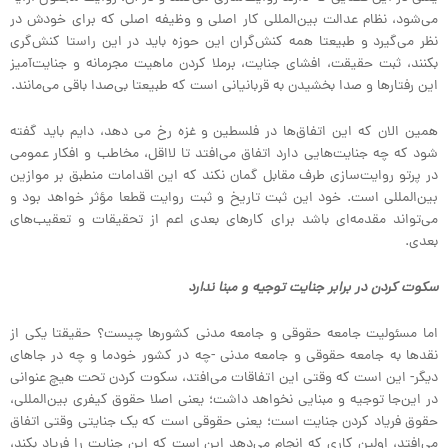
می‌شود، نظام عدالت بین‌المللی کار اصلی و وظیفه اصلی که برای خودش در
نظر می‌گیرد و طبیعتا همه کنش‌گران این حوزه باید در این راستا کنش‌گری
بکنند، ثبت حقیقت، افشای جنایت، برملا کردن ماهیت مجرمانه و جنایت‌آمیز
این رفتارها و صدا بخشیدن به قربانیانی است که طبیعتا بی‌صدا باقی می‌مانند.
همین الان که این اتفاق‌ها در فلسطین و غزه رخ می دهد، دایم باید گفته
شود که چه جنایت‌هایی دارد اتفاق می‌افتد تا لااقل، مخاطب و افکار عمومی
در پرتو روایت‌سازی طرف مقابل گمان نکند که این اقدامات منطبق بر موازین
بین‌المللی است. خود این ثبت تاریخ و ثبت روایت قطعا مؤثر خواهد بود و
می‌تواند مقدمه‌ای باشد برای کارهای بعدی اعم از تحقیقات و تعقیب‌های‌
بعدی.
سکوت کردن در برابر جنایت توجیه و مبنا ندارد
اما مسئولیت جامعه حقوقی و جامعه مدنی کشورها چیست؟ حقیقتا یکی از
نقدها به جامعه حقوقی و جامعه مدنی -چه در کشور خودما و چه در جاهای
دیگر- این است که وقتی این اتفاقات می‌افتد، سکوت کردن تحت هیچ عنوانی
در این‌جا توجیه و مبنایی نخواهد داشت؛ یعنی اصلا حقوق کیفری بین‌المللی،
حقوق فریاد کردن جنایت است؛ یعنی حقوقی است که یک جنایتی وقتی اتفاق
می‌افتد، اولین کاری که انجام می‌دهد این است که این جنایت را فریاد بکند،