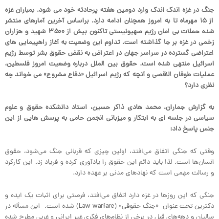
جنگ در غزه اندک اندک وارد دومین هفته پرحادثه خود می شود. بمباران غزه
از ۱۵ مهرماه تا به امروز همچنان ادامه دارد. براساس آخرین آمارهای منتشر
شده حملات بی امان رژیم صهیونیستی تاکنون بیش از ۳۵۰۰ شهید و هزاران
زخمی در غزه بر جا گذاشته است. تداوم این وضعیت به آغاز راهپیمایی های
اعتراضی گسترده در سراسر جهان در اعتراض به نقض حقوق بشر توسط رژیم
اسرائیل منتهی شده است. حقوق بین الملل درباره وضعیت امروز فلسطین،
عملیات طوفان الاقصی و آنچه که رژیم اسرائیل «دفاع مشروع» می خواند چه
نظری دارد؟
به گزارش جماران، محمد هادی ذاکر حسین، استاد دانشکده حقوق و علوم
سیاسی در جلسه ای به ابتکار و میزبانی انجمن حامی به پرسش هایی از این
جنس پاسخ داد:
وقتی که جنگی اتفاق می‌افتد، اولین چیزی که قربانی جنگ می‌شود، حقوق
انسان‌ها است. لذا باید دائم این حقوق را یادآوری کرده و فریاد زد. این کارکرد
و رسالت مهمی است که نهادهای مدنی بر عهده دارد.
جنگی که این روزها در غزه دارد اتفاق می‌افتد، فرصتی برای اثبات یک ایده و
دکترین تحت عنوان «جنگ حقوقی» (Law warfare) شده است. این مسأله در
سالیان و دهه‌های قبل در برخی از نظام‌های فکری غیر ایرانی و غربی مطرح شده