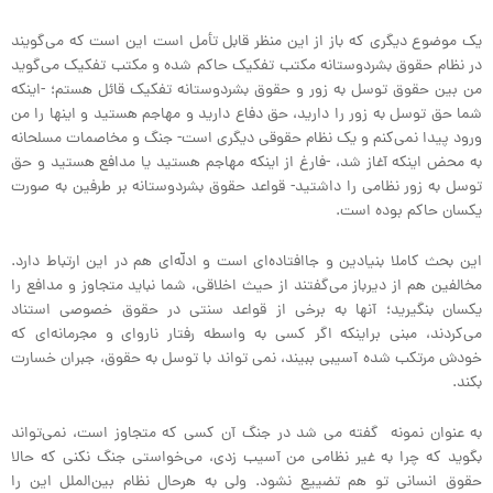
یک موضوع دیگری که باز از این منظر قابل تأمل است این است که می‌گویند
در نظام حقوق بشردوستانه مکتب تفکیک حاکم شده و مکتب تفکیک می‌گوید
من بین حقوق توسل به زور و حقوق بشردوستانه تفکیک قائل هستم؛ -اینکه
شما حق توسل به زور را دارید، حق دفاع دارید و مهاجم هستید و اینها را من
ورود پیدا نمی‌کنم و یک نظام حقوقی دیگری است- جنگ و مخاصمات مسلحانه
به محض اینکه آغاز شد، -فارغ از اینکه مهاجم هستید یا مدافع هستید و حق
توسل به زور نظامی را داشتید- قواعد حقوق بشردوستانه بر طرفین به صورت
یکسان حاکم بوده است.
این بحث کاملا بنیادین و جاافتاده‌ای است و ادلّه‌ای هم در این ارتباط دارد.
مخالفین هم از دیرباز می‌گفتند از حیث اخلاقی، شما نباید متجاوز و مدافع را
یکسان بنگیرید؛ آنها به برخی از قواعد سنتی در حقوق خصوصی استناد
می‌کردند، مبنی براینکه اگر کسی به واسطه رفتار ناروای و مجرمانه‌ای که
خودش مرتکب شده آسیبی ببیند، نمی تواند با توسل به حقوق، جبران خسارت
بکند.
به عنوان نمونه گفته می شد در جنگ آن کسی که متجاوز است، نمی‌تواند
بگوید که چرا به غیر نظامی من آسیب زدی، می‌خواستی جنگ نکنی که حالا
حقوق انسانی تو هم تضییع نشود. ولی به هرحال نظام بین‌الملل این را