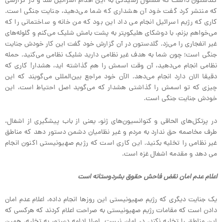
گلدستون داشت که مسئول رسیدگی به این اقدام اسرائیل شد و در گزارشی
که منتشر کرد گفت خود آن هشداری که شما می‌دهید، جنایت جنگی است.
کاری که رژیم اسرائیل انجام می داد این بود که من خانه و ساختمانی را که
می‌خواهم بزنم، با دوشکای هلیکوپتر به پشت بامش شلیک می‌کنم و گلوله‌های
غیر انفجاری را می‌زد. گلدستون در آن گزارش خود گفت این کار خودش جنایت
جنگی است؛ چون شما به هدف غیر نظامی دارید شلیک نظامی می‌کنید. حمله
نظامی انجام می‌دهید، آن وقت اسمش را هم گذاشته اید، هشدار! کاری که
دقیقا الان دارد انجام می‌دهد. الآن خود مراجع بین‌المللی می‌گویند که این
چیزی که تو اسمش را گذاشتی هشدار که می‌گوید اصل احتیاط است، این
خودش جنایت جنگی است.
در پرتکل‌های الحاقی و کنوانسیون‌های ژنو، یعنی از باب پیشگیری از اشغال،
طرف مخاصمه حق ندارد به مردم و غیر نظامیان دشمن دستور دهد که مناطق
غیر نظامی را تخلیه بکنید. این کاری است که رژیم صهیونیستی اکنون انجام
می دهد و مقدمه اشغال غزه است.
اعلام عدم امان نقض فاحش حقوق بشردوستانه است
یک جنایت دیگری که رژیم صهیونیستی این روزها انجام داده، اعلام عدم امان
دادن است که مقامات رژیم صهیونیستی به صراحت اعلام کردند که هرکسی که
این مناطق را تخلیه نکند، در امان نیست. اصلا ادامه دستور به تخلیه، همین