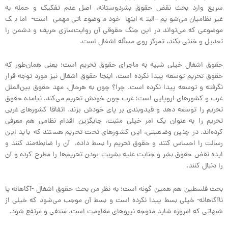
سریع وارد بحث نقض حقوق بشردوستانه، اصل عدم تفکیک و حمله به
غیرنظامیان می‌شویم –البته اینها خود موضوعاتی مهمی است- اما یک
موضوعی که می‌تواند در این جنگ حقوقی آن روایت‌سازی حریف و دشمن را
تعدیل و خنثی بکند، تمرکز روی مسأله اشغال است.
حقوق اشغال خیلی شبیه به ماجرای حقوق تحریم است؛ یعنی همان‌طور که
حقوق تحریم توسعه پیدا نکرده است، اینجا حقوق اشغال نیز مورد توجه قرار
نگرفته و توسعه پیدا نکرده است. چرا؟ چون به هرحال، مهد حقوق بین‌الملل
غرب و کشورهای اروپایی است؛ غرب چون خودش تحریم می‌کند، نیامده حقوق
تحریم را توسعه دهد و قیدوبندی بر پای خودش بزند. اتفاقا کشورهای غربی
تحریم را به عنوان یک امر خیلی مثبت، جایگزین اقدام نظامی هم معرفی
کرده‌اند. در چنین وضعیتی، این کشورهای تحت تحریم هستند که باید این
رسالت را احساس کنند و حقوق تحریم را بسط داده، آن را ضابطه‌مند کنند و
ایده نقض حقوق بشر و جنایت علیه بشریت بودن تحریم‌ها را مطرح کرده و آن
را دنبال کنند.
بحث فلسطین هم همین گونه است؛ به نظر من بحث حقوق اشغال -آگاهانه یا
ناآگاهانه- خیلی بسط پیدا نکرده است و بسط آن موجب می‌شود که خیلی از
شبهاتی که امروزه شاید متوجه نیروهای مقاومت است، منتفی و مرتفع شود.