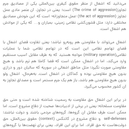
می‌دانید که اشغال از منظر حقوق کیفری بین‌المللی یکی از مصادیق جرم
تجاوز(The crime of aggression) است؛ یعنی در تجاوز، آن عنصر مادی‌ عمل
تجاوز (the act of aggression) -عمل متجاوزانه- است که این خودش مصادیق
مختلفی دارد: مثل قشون‌کشی نظامی زمینی، بمباران و… که یکی از موادش
هم اشغال است.
اشغال می‌تواند با مقاومتی هم روبه‌رو نباشد؛ یعنی تفاوت فضای اشغال با
فضای تهاجم نظامی این است که در تهاجم نظامی شما با عملیات
نظامی(military operation) مواجه هستید که به طرف مقابل آسیب مستقیم
وارد می‌کند، اما در اشغال، ممکن است که فضا کاملا هم نرم باشد و هیچ
مقاومتی صورت نگیرد؛ مثل مناطق اشغالی در سوریه که سالیان دور و درازی
بدون هیچ مقاومتی بوده و کماکان در اشغال است. به‌هرحال، اشغال ولو
بدون هیچ مقاومتی هم باشد، باز هم یک جرم مستمر است و مصداق تجاوز به
آن کشور محسوب می‌گیرد.
در برابر این اشغال حق مقاومت به رسمیت شناخته شده است و حتی حق
مقاومت مسلحانه؛ یعنی در برخی از ادبیات‌ها صحبت از دفاع مشروع است، اما
ممکن است طرف مقابل آن گروه‌ها، گروه‌های مردمی باشند و دولت نباشند؛
self-defenses و دفاع مشروع در کانتکس (context) حقوق بین‌الملل، حق
دولت‌هاست نه حق افراد. اما برای این افراد، یعنی برای نهضت‌ها یا گروه‌های