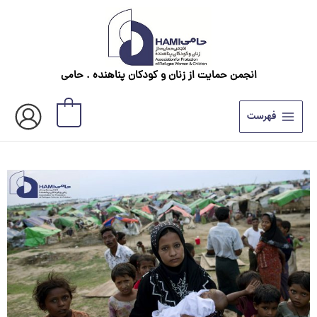
رش
ه
حتوا
انجمن حمایت از زنان و کودکان پناهنده . حامی
0
فهرست