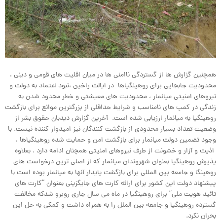
همچنین گزارش ها از گستردگی ناامنی ها در میان اقلیت های قومی و دینی ،
محدودیت جابجایی برای روهینگیاها در ایالت راخین ،نبود اعتماد به دولت و
نیروهای امنیتی میانمار ، محدودیت های معیشتی و خطر محدود شدن به
زندگی در کمپ های نامناسب و شرایط حداقلی از بزرگترین موانع برای بازگشت
روهینگیا به میانمار ارزیابی شده است. آخرین گزارش دیدبان حقوق بشر از
وضعیت تعداد بسیار محدودی از بازگشت کنندگان نیز امیدوار کننده نیست. با
وجود تضمین دولت میانمار برای بازگشت امن و حمایت شده روهینگیاها ،
اذیت و آزار و خشونت از طرف نیروهای امنیتی همچنان ادامه دارد . بعلاوه
پذیرش روهینگیا بعنوان شهروندان میانمار که از اصلی ترین درخواست های
روهینگا و جامعه بین المللی برای بازگشت پایدار آنها به میانمار بوده است با
پیشنهاد دولت این کشور برای ارائه کارت های جایگزینی بعنوان “کارت های
تائید هویت ملی” برای روهینگیا در ماه می سال جاری روبرو شدکه مخالفت
گسترده روهینگیا و جامعه بین الملل را به همراه داشت و کمکی به حل این
بحران نکرد.