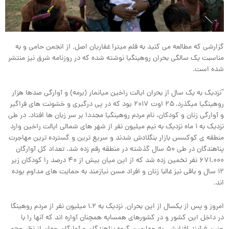
گزارشی که مطالعه می کنید به قلم میترا غفاریان اصل٬ از انجمن حامی و به
مناسبت یک سالگی بحران روهینگیا نوشته شده که در روزنامه شرق نیز منتشر
شده است.
“نزدیک به یک سال از بحران ایالت راخین میانمار (برمه) و آوارگی صدها هزار
روهینگیا میگذرد. ۲۵ اوت ۲۰۱۷ بود که در پی درگیری و خشونت های فراگیر
و آوارگی زنان و کودکان، نام مردم روهینگیا مجددا بر سر زبان ها افتاد. در طی
نزدیک به ۱ ماه نزدیک به نیم میلیون نفر از شهر های شمالی ایالت راخین وارد
منطقه ی کوکسس بازار بنگلادش شدند و سریع ترین و گسترده ترین مهاجرت
پناهندگان در طی ۵۰ سال گذشته در منطقه رقم زده شد. تعداد کل آوارگان
۶۷۱.۰۰۰ نفر تخمین زده شد که از این میان بیش از ۴۰ درصد را کودکان زیر
۱۲ سال و باقی نیز غالبا زنان و افراد مسن نیازمند به حمایت های مداوم بوده
اند.
امروز و پس از یکسال از این بحران٬ نزدیک به ۱.۲ میلیون نفر از مردم روهینگا
در داخل این کشور و در کشورهای همسایه همچنان آواره اند که آنها را با