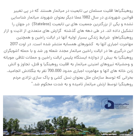
روهینگیاها اقلیت مسلمان بی تابعیت در میانمار هستند که در پی تغییر
قوانین شهروندی در سال 1982 عملا دیگر بعنوان شهروند میانمار شناسایی
نشده و یکی از بزرگترین جمعیت های بی تابعیت (Stateless) در جهان را
تشکیل داده اند. در طی دهه های گذشته گزارش های متعددی از اذیت و ازار
روهینگیاهاو شرایط زندگی بسیار اولیه آنها در ایالت راخین و همچنین
مهاجرت اجباری آنها به کشورهای همسایه منتشر شده است. در اوت 2017
این درگیری ها در ایالت راخین میانمار مجدد شعله ور شد و با حمله آشوبگران
روهینگیا به بیش از دوازده ایستگاه پلیس ایالت راخین و حملات تلافی جویانه
و وحشیانه نیروهای امنیتی میانمار به اقلیت روهینگیا و قتل، تجاوز و آتش
زدن خانه های آنها و مهاجرت اجباری حدود 700.000 نفر به بنگلادش انجامید.
بحرانی که توسط سازمان ملل بعنوان نسل کشی و پاک سازی نژادی مردم
روهینگیا توسط ارتش میانمار نامیده و به شدت محکوم شد.”