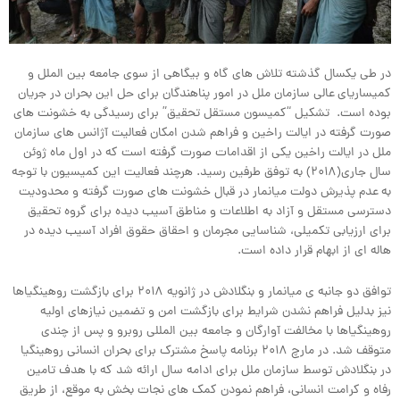
در طی یکسال گذشته تلاش های گاه و بیگاهی از سوی جامعه بین الملل و
کمیساریای عالی سازمان ملل در امور پناهندگان برای حل این بحران در جریان
بوده است. تشکیل “کمیسون مستقل تحقیق” برای رسیدگی به خشونت های
صورت گرفته در ایالت راخین و فراهم شدن امکان فعالیت آژانس های سازمان
ملل در ایالت راخین یکی از اقدامات صورت گرفته است که در اول ماه ژوئن
سال جاری(۲۰۱۸) به توفق طرفین رسید. هرچند فعالیت این کمیسیون با توجه
به عدم پذیرش دولت میانمار در قبال خشونت های صورت گرفته و محدودیت
دسترسی مستقل و آزاد به اطلاعات و مناطق آسیب دیده برای گروه تحقیق
برای ارزیابی تکمیلی، شناسایی مجرمان و احقاق حقوق افراد آسیب دیده در
هاله ای از ابهام قرار داده است.
توافق دو جانبه ی میانمار و بنگلادش در ژانویه ۲۰۱۸ برای بازگشت روهینگیاها
نیز بدلیل فراهم نشدن شرایط برای بازگشت امن و تضمین نیازهای اولیه
روهینگیاها با مخالفت آوارگان و جامعه بین المللی روبرو و پس از چندی
متوقف شد. در مارچ ۲۰۱۸ برنامه پاسخ مشترک برای بحران انسانی روهینگیا
در بنگلادش توسط سازمان ملل برای ادامه سال ارائه شد که با هدف تامین
رفاه و کرامت انسانی، فراهم نمودن کمک های نجات بخش به موقع، از طریق