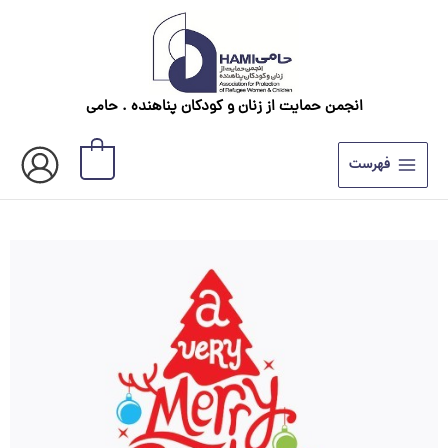
رش
ه
حتوا
انجمن حمایت از زنان و کودکان پناهنده . حامی
0
فهرست