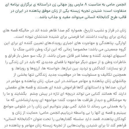
انجمن حامی به مناسبت ۸ مارس روز جهانی زن درآستانه ی برگزاری برنامه ای
متفاوت است؛ شنیدن تجربه زیسته یکی از زنان موفق پناهنده در ایران در
قالب طرح کتابخانه انسانی میتواند مفید و جذاب باشد…
زنان در فراز و نشیب تاریخ، همواره کم صدا ظاهر شده اند در حالیکه قصه های
زیادی برای روایت داشتند اما فرصتی برای شنیده شدنشان نبوده است..
آوارگی، پناهندگی و مهاجرت های اجباری رویدادهای تعیین کننده ای برای این
گروه جمعیتی می باشد؛ مخصوصا زمانی که این ترک وطن ناشی جنگ یا
آسیبهای تهدید کننده و بعضا غیر قابل جبران باشد. از یک سو حمل بار فراق و
خاطرات وطن و از سوی دیگر مواجهه با فضای جدیدی که باید در آن زندگی را
از نو بسازند؛ کشاکش و تردید بین نیازها، خواسته ها، آرزوها و رویاها. و
همچنین تکالیف و مسئولیت ها در موقعیت جدید زندگانی‌ تنها بخشی از
چالشهای زنان پناهنده و مهاجر میباشد.در این میان، زنان پناهنده و مهاجر در
ایران، صداها و داستانهای گاها فراموش شده ای هستند و قصه های مفصلی
دارند که همانند کتابی می تواند دریچه ای تازه در پیش چشم بگشایند و ما را
به موشکافی و دیدار ظرافت ها دعوت کنند؛ مواجهه ای پدیدارشناختی که ما
را به همدلی می رساند تا شاید کمی بهتر بتوانیم این زنان را در شلوغی جوامع
ببینیم و قصه ی آنها را بی واسطه دریابیم.انجمن حامی؛ حمایت از زنان و
کودکان پناهنده، قصد دارد سلسله گفتارهایی را تحت عنوان «کتابخانه انسانی»
فراهم کند تا برای شنیدن روایت‌هایی از تجربه زیسته زنان مهاجر و پناهنده در