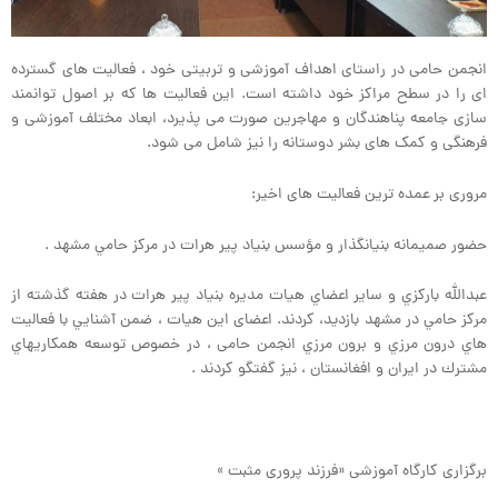
انجمن حامی در راستای اهداف آموزشی و تربیتی خود ، فعالیت های گسترده
ای را در سطح مراکز خود داشته است. این فعالیت ها که بر اصول توانمند
سازی جامعه پناهندگان و مهاجرین صورت می پذیرد، ابعاد مختلف آموزشی و
فرهنگی و کمک های بشر دوستانه را نیز شامل می شود.
مروری بر عمده ترین فعالیت های اخیر:
حضور صميمانه بنيانگذار و مؤسس بنياد پير هرات در مركز حامي مشهد .
عبدالله باركزي و ساير اعضاي هيات مديره بنياد پير هرات در هفته گذشته از
مركز حامي در مشهد بازديد، کردند. اعضای این هیات ، ضمن آشنايي با فعاليت
هاي درون مرزي و برون مرزي انجمن حامی ، در خصوص توسعه همكاريهاي
مشترك در ايران و افغانستان ، نیز گفتگو كردند .
️
برگزاری کارگاه آموزشی «فرزند پروری مثبت »