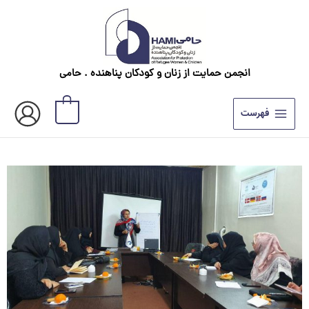
رش
ه
حتوا
انجمن حمایت از زنان و کودکان پناهنده . حامی
0
فهرست