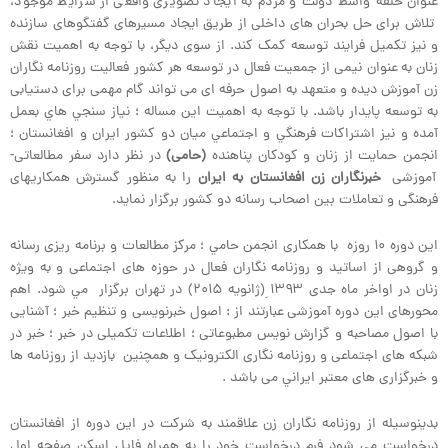
عنوان حلقه واسط دولت و مردم به ایجاد تصویری واقعی از شرایط موجود،
تلاش برای حل بحران های داخلی از طریق ایجاد مسیرهای گفتگوهای سازنده
و نیز تکمیل فرایند توسعه کمک کند. از سوی دیگر، با توجه به اهمیت نقش
زنان به عنوان نیمی از جمعیت فعال در توسعه هر کشور فعالیت روزنامه نگاران
زن آموزش دیده و متعهد به اصول حرفه ای می تواند گام مهمی برای دستیابی
به توسعه پایدار باشد. با توجه به اهمیت این مساله ؛ نياز سنجي هاي بعمل
آمده و نيز اشتراکات فرهنگي و اجتماعي ميان دو کشور ايران و افغانستان ؛
انجمن حمایت از زنان و کودکان پناهنده
(حامی)
در نظر دارد سفر مطالعاتی-
آموزشی
خبرنگاران زن افغان
ستان
به ایران
را به منظور گسترش همکاریهای
فرهنگی و تعاملات بین اصحاب رسانه دو کشور برگزار نماید.
این دوره ۱۰ روزه با همکاری انجمن حامي ؛ مرکز مطالعات و برنامه ریزی رسانه
و گروهی از اساتيد و روزنامه نگاران فعال در حوزه های اجتماعی و به ویژه
زنان در اواخر ماه جدی ۱۳۹۳ ِ(ژانويه ۲۰۱۵) در تهران برگزار مي شود. اهم
محورهای اين دوره آموزشی عبارتند از : اصول خبرنویسی و تنظیم خبر ؛ آشنایی
با اصول مصاحبه و گزارش نویس مطبوعاتی ؛ اطلاعات تکمیلی در خبر ؛ خبر در
شبکه های اجتماعی و روزنامه نگاری الکترونیک و همچنين بازدید از روزنامه ها
و خبرگزاری های معتبر ایراني می باشد .
بدينوسيله از روزنامه نگاران زن علاقمند به شرکت در این دوره از افغانستان
درخواست می شود فرم درخواست خود را به همراه فايل اسکن صفحه اول