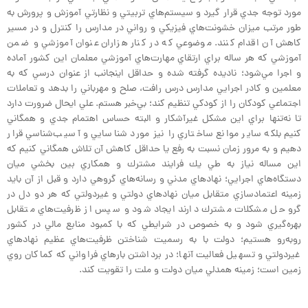
مورد توجه جدي قرار گيرد و سيستم‌هاي تربيتي و نظارتي آموزش و پرورش به
طور مرتب ميزان خشونت‌هاي فيزيكي و رواني در مدارس را كنترل و در مسير
كاهش آن اقدام كنند. موضوعي كه در كنار هزاران عنوان آموزشي و ضمن
آموزشي كه هر ساله براي ارتقاي مهارت‌هاي آموزشي معلمان اين كشور آماده
و اجرا مي‌شود؛ ناديده گرفته شده و حداقل اينجانب از عنوان درسي كه به
معلمين و كادر اجرايي مدارس درس رافت، صلح و مهرباني را بدهد و تعاملات
اجتماعي كودكان را از كودكي تنظيم كند؛ بي‌خبر هستم. علي ايحال ضرورت دارد
تا نه‌تنها براي اين مشكل غيرآشكار و البته حساس اهتمام جدي و همگاني
كنيم بلكه ساير موانع ساختاري را نيز مورد شناسايي و آسيب‌شناسي قرار
دهيم و به مرور زمان نسبت به رفع يا حداقل كاهش آن تلاش همگاني كنيم كه
اين مساله نياز به طي يك فرايند مشترك و همكاري بين بخشي ميان
دستگاه‌هاي اجرايي؛ نهادهاي مدني و رسانه‌هاي گروهي دارد و قبل از آن بايد
زمينه اعتماد‌سازي متقابل ميان نهادهاي دولتي و غيردولتي كه هر دو دل در
گرو حل مشكلات مشترك دارند ايجاد شود و سپس از ظرفيت‌هاي متقابل
بهره‌گيري شود و به خصوص در شرايطي كه با كمبود منابع مالي در كشور
روبه‌رو هستيم؛ دولت با به رسميت شناختن ظرفيت‌هاي عظيم نهادهاي
غيردولتي و تسهيل فعاليت آنها؛ در برداشتن بارهاي فراواني كه كماكان روي
زمين است؛ زمينه همدلي ميان دولت و ملت را تقويت كند.