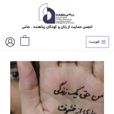
رش
ه
حتوا
انجمن حمایت از زنان و کودکان پناهنده . حامی
0
فهرست