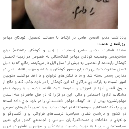
یادداشت مدیر انجمن حامی در ارتباط با مصائب تحصیل کودکان مهاجر
روزنامه ی اعتماد:
سابقه فعاليت انجمن حامي (حمايت از زنان و كودكان پناهنده) براي
سامان‌دهي وضعيت كودكان مهاجر افغانستاني به خصوص در زمينه تحصيل
كودكان بازمانده از تحصيل به بيش از١٠ سال قبل باز مي‌گردد. زماني كه به دليل
اعمال محدوديت‌هايي راه براي حضور كودكان پناهنده و مهاجر افغانستاني در
مدارس رسمي بسته شد و ما با تلاش‌هاي فراوان و با اخذ موافقت متوليان
امور؛ نسبت به بازگشايي مراكزي كه اين كودكان را در خود جذب كند و مانع از
خروج قطعي آنها از آموزش و مدرسه شود اقدام كرديم و با وجود تمام
مشكلات اداري؛ اجتماعي و مالي اين مراكز را كه در حال حاضر در سه استان
مهاجرنشين؛ بيش از ١٥٠٠ كودك مهاجر افغانستاني را در خود جاي داده است؛
روي پا نگه داشته‌ايم. خوشبختانه در دولت جديد و با تغيير نگرش‌هاي عمومي
در كشور و بازشدن فضاي سياسي؛ فرصت‌هاي فراواني براي گفت‌وگو و
چانه‌زني با مقامات و دست‌اندركاران سياسي و اجتماعي كشور براي تغيير
سياست‌هاي مربوط به بهبود وضعيت پناهندگان و مهاجران افغان در ايران