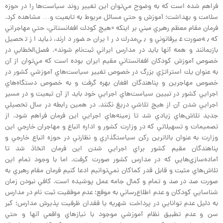
فراهم شده است كه به وضوح مي‌توان اين تغيير روند سياست‌ها را در حوزه
سلامت و بهداشت؛ آموزش و حتي مسائل مربوط به تابعيت و… مشاهده كرد.
فرمان مقام معظم رهبري مبني بر اينكه «هيچ كودك افغانستاني، حتي مهاجراني
كه به‌صورت غيرقانوني و بي‌مدرك در ايران حضور دارند، نبايد از تحصيل
بازبمانند و همه آنها بايد در مدارس ايراني ثبت‌نام شوند». فصل‌الخطابي در
خصوص آموزش كودكان افغانستاني مقيم ايران بوده است كه مي‌توان از آن
به عنوان يك استراتژي بزرگ در خصوص تغيير سياست‌هاي آموزشي كشور در
خصوص مهاجرين و پناهندگان افغان بهره گرفت و به خصوص دستگاه‌هاي
اجرايي كشور در تبيين سياست‌هاي اجرايي خود بايد از آن تبعيت و در مسير
اجرايي شدن آن از هيچ تلاشي دريغ نكنند. در همين رابطه در سال تحصيلي
جديد تلاش‌هاي زيادي شد تا زمينه‌هاي اجرايي اين فرمان فراهم شود. از
تصميمات و تسهيلاتي كه در وزارت كشور و اداره اتباع و مهاجران خارجي اين
وزارت به عنوان بالاترين ركن سياستگذاري و نظارتي در حوزه اتباع خارجي و
پناهندگان مقيم كشور براي اجرايي شدن اين فرمان اتخاذ شد تا
آماده‌سازي‌هايي كه در مدارس كشور صورت گرفت. اما با وجود تمام اين
تلاش‌هاي مثبت و قابل قدر كماكان نمي‌توانيم ادعا كنيم فرمان مقام رهبري به
صورت صد در صد و تمام و كمال جامه عمل پوشيده است. كافي نبودن زمان
شناسايي كودكان و عدم اطلاع‌رساني به موقع؛ عدم موفقيت ثبت نام در مدارس
به دليل عدم توانايي در پرداخت شهريه يا فقدان ظرفيت پذيرش مدارس؛ كبر
سن و عدم تطبيق نظام آموزشي موجود با نيازهاي واقعي آنها و حتي