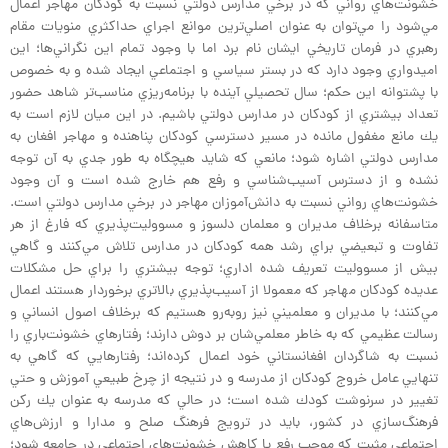
خشونت‌هاي رواني كه در برخي مدارس دولتي نسبت به كودكان مهاجر اعمال
مي‌شود را مي‌توان به عنوان اصلي‌ترين موانع اجراي حداكثري منويات مقام
رهبري در فرمان تاريخي ايشان نام برد اما با وجود تمام اين نگراني‌ها؛ اين
اميدواري وجود دارد كه در بستر سياسي و اجتماعي ايجاد شده و به خصوص
با پشتوانه اين حكم؛ سال تحصيلي آينده با برنامه‌ريزي مناسب‌تر شاهد حضور
تعداد بيشتري از كودكان در مدارس دولتي باشيم. در اين ميان لازم است به
يك مانع مغفول مانده در مسير دسترسي كودكان پناهنده و مهاجر افغان به
مدارس دولتي اشاره شود؛ مانعي كه شايد هيچگاه به طور جدي به آن توجه
نشده و از دسترس آسيب‌شناسي و رفع هم خارج شده است و آن وجود
خشونت‌هاي رواني نسبت به دانش‌آموزان مهاجر در برخي مدارس دولتي است.
متاسفانه برخلاف مديران و معلمان دلسوز و مسووليت‌پذيري كه فارغ از هر
تفاوت و تبعيضي براي رشد همه كودكان در مدارس تلاش مي‌كنند و گاهي
بيش از مسووليت تعريف شده اداري؛ توجه بيشتري را براي حل مشكلات
عديده كودكان مهاجر كه معمولا از آسيب‌پذيري بالاتري برخوردار هستند اعمال
مي‌كنند؛ با مديران و معلميني نيز روبه‌رو هستيم كه برخلاف اصول انساني و
رسالت عظيمي كه به خاطر معلمي‌شان بر دوش دارند؛ رفتارهاي خشونت‌باري را
نسبت به شاگردان افغانستاني خود اعمال كرده‌اند؛ رفتارهايي كه گاهي به
تنهايي عامل خروج كودكان از مدرسه و در نتيجه از چرخ طبيعي آموزش و حتي
تغيير در سرنوشت كودك شده است؛ در حالي كه مدرسه به عنوان يك ركن
فرهنگ‌سازي در كشور، بايد در ترويج فرهنگ صلح و مدارا و ارزش‌هاي
اجتماعي مثبت كه موجب رفع يا كاهش خشونت‌هاي اجتماعي در جامعه شود؛