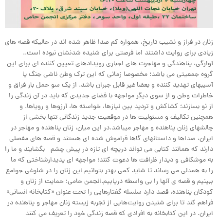
زنان در فراز و نشیب تاریخ، همواره کم صدا ظاهر شده اند در حالیکه قصه های
زیادی برای روایت داشتند اما فرصتی برای شنیده شدنشان نبوده است..
آوارگی، پناهندگی و مهاجرت های اجباری رویدادهای تعیین کننده ای برای این
گروه جمعیتی می باشد؛ مخصوصا زمانی که این ترک وطن ناشی جنگ یا
آسیبهای تهدید کننده و بعضا غیر قابل جبران باشد. از یک سو حمل بار فراق و
خاطرات وطن و از سوی دیگر مواجهه با فضای جدیدی که باید در آن زندگی را
از نو بسازند؛ کشاکش و تردید بین نیازها، خواسته ها، آرزوها و رویاها. و
همچنین تکالیف و مسئولیت ها در موقعیت جدید زندگانی‌ تنها بخشی از
چالشهای زنان پناهنده و مهاجر میباشد.در این میان، زنان پناهنده و مهاجر در
ایران، صداها و داستانهای گاها فراموش شده ای هستند و قصه های مفصلی
دارند که همانند کتابی می تواند دریچه ای تازه در پیش چشم بگشایند و ما را
به موشکافی و دیدار ظرافت ها دعوت کنند؛ مواجهه ای پدیدارشناختی که ما
را به همدلی می رساند تا شاید کمی بهتر بتوانیم این زنان را در شلوغی جوامع
ببینیم و قصه ی آنها را بی واسطه دریابیم.انجمن حامی؛ حمایت از زنان و
کودکان پناهنده، قصد دارد سلسله گفتارهایی را تحت عنوان «کتابخانه انسانی»
فراهم کند تا برای شنیدن روایت‌هایی از تجربه زیسته زنان مهاجر و پناهنده در
ایران. در این کتابخانه به افرادی که قصه زندگی خود را تعریف می کنند