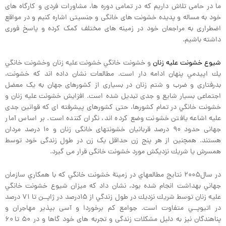
ما در حامی تلاش داریم که در تمامی دوره ها، مشاورات فردی و کارگاه های
خود به مساله و پدیده خشونت های خانگی و جنسیتی اشاره کنیم و در مواقع
اضطراری به مراجعان خود در زمینه های مختلف کمک کرده و پاسخ فوری
داشته باشیم.
شيوع خشونت عليه زنان
و خشونت خانگي خشونت عليه زنان وخشونت خانگي
يك اپيدمي پنهان ادامه دار است. مطالعات نشان داده اند که خشونت،
بدرفتاری و ضرب و شتم زنان در بسیاری از کشورهای جهان به یک معضل
اجتماعی بسیار شایع و جدی تبدیل شده است. افزایش خشونت علیه زنان و
خشونت خانگي در تمام کشورها، حتی کشورهای پیشرفته ای که قوانین جدی
علیه اشاعه یافتن خشونت وضع کرده اند، نگران کننده است. بر اساس آمار
جهانی حدود ۹۰ درصد قربانیان خشونتهای خانگی زنان و ۱۰ درصد مردان
هستند. همچنين از هر پنج زن حداقل یک زن در طول زندگی خود توسط
همسرش يا شريك نزديكش مورد خشونت خانگی قرار می گیرد.
در سال۲۰۰۵ نتايج مطالعهاي در زمينة خشونت خانگي كه با همكاري سازمان
جهاني بهداشت انجام شده بود، نشان داد كه ميزان شيوع خشونت خانگي
عليه زنان توسط شريك نزديك در طول زندگي از ۱۵درصد در ژاپــن تا ۷۱ درصد
در اتيوپــي متفاوت است. جوامع کم برخوردا و آسی بپذیر مهاجران و
پناهندگان نیز به دلیل مشکلات زندگی و تجربه های خود گاها و در ۵۰ تا ۶۰