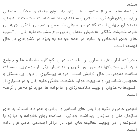
مقدمه
در دهه هاي اخير از خشونت عليه زنان به عنوان جديترين مشكل اجتماعي
وراي مرزهاي فرهنگي، اجتماعي و منطقه اي ياد شده است. خشونت عليه زنان،
پديده اي جهاني است که در حوزه هاي خصوصي و عمومي زندگي تجربه مي
شود. خشونت خانگی، به عنوان متداول ترين نوع خشونت عليه زنان، از آسیب
های جدی اجتماعي و شایع در همه جوامع به ویژه در كشورهاي در حال
توسعه است.
خشونت، آثار منفی بسياري بر سلامت مادران، کودکان، خانواده ها و جوامع
دارد. اين خشونتها به طور روز افزون و به عنوان یکی از مهمترین معضلات
سلامت عمومی در حال افزایش است. امروزه، پيشگيري از بروز اين مشكل و
همچنين شناسايي و مديريت موارد خشونت خانگي عليه زنان و در بسياري از
كشورها به عنوان اولويت سلامت زنان و خانواده ها مورد توجه قرار گرفته
است.
انجمن حامی با تکیه بر ارزش های اسلامی و ایرانی و همراه با استاندارد های
سازمان ملل و سازمان بهداشت جهانی، سلامت روان خانواده و مبارزه با
خشونت را در اولویت فعالیت های خود در مراکز اجتماعی حامی قرار داده
است.