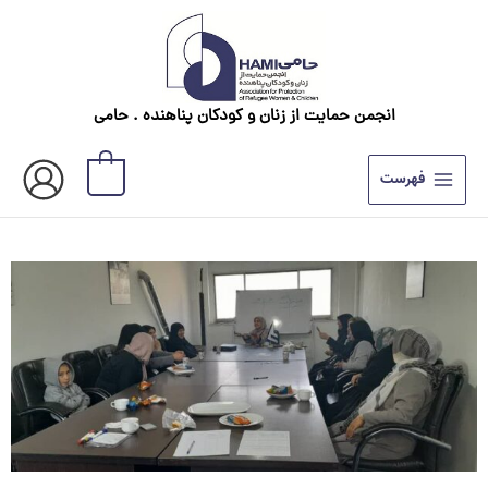
رش
ه
حتوا
انجمن حمایت از زنان و کودکان پناهنده . حامی
0
فهرست