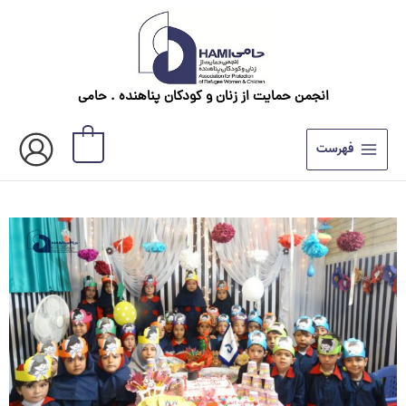
رش
ه
حتوا
انجمن حمایت از زنان و کودکان پناهنده . حامی
0
فهرست