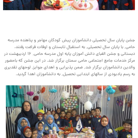
جشن پایان سال تحصیلی دانش‎آموزان پیش‎ کودکان مهاجر و پناهنده مدرسه
حامی٬ با پایان سال تحصیلی٬ به استقبال تابستان و اوقات فراغت رفتند.
دبستانی و جشن الفبای دانش آموزان پایه اول مدرسه حامی٬ ۱۶ اردیبهشت در
مرکز خدمات جامع اجتماعی حامی سمنان برگزار شد. در این جشن که باحضور
والدین دانش‎آموزان برگزار شد٬ ضمن پذیرایی و اهدای جوایز٬ لوح‎های تقدیری
به رسم یادبودی از سالهای ابتدایی تحصیل٬ به دانش‎آموزان اهدا گردید.