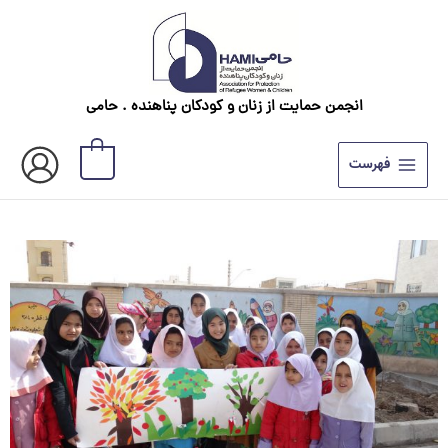
رش
ه
حتوا
انجمن حمایت از زنان و کودکان پناهنده . حامی
0
فهرست