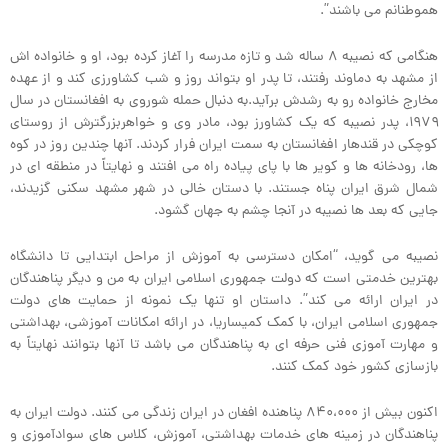
هموطنانم می باشند”.
هنگامی که نصیبه ۸ ساله شد و تازه مدرسه را آغاز کرده بود، او و خانواده اش
از مشهد به دماوند رفتند، تا پدر او بتواند روز و شب کشاورزی کند و از عهده
مخارج خانواده رو به رشدش برآید.به دنبال حمله شوروی به افغانستان در سال
۱۹۷۹، پدر نصیبه که یک کشاورز بود، مادر وی و خواهربزرگترش از روستای
کوچکی در قندهار افغانستان به سمت ایران فرار کردند. آنها چندین روز در کوه
ها، رودخانه ها و کویر ها با پای پیاده راه می افتند و نهایتاً در منطقه ای در
شمال شرق ایران پناه جستند. با دستان خالی در شهر مشهد سکنی گزیدند،
جایی که بعد ها نصیبه در آنجا چشم به جهان گشود.
نصیبه می گوید، “امکان دسترسی به آموزش از مراحل ابتدایی تا دانشگاه
بهترین خدمتی است که دولت جمهوری اسلامی ایران به من و دیگر پناهندگان
در ایران ارائه می کند”. داستان او تنها یک نمونه از حمایت های دولت
جمهوری اسلامی ایران، با کمک کمیساریا، در ارائه امکانات آموزشی، بهداشتی
و مهارت آموزی فنی حرفه ای به پناهندگان می باشد تا آنها بتوانند نهایتاً به
بازسازی کشور خود کمک کنند.
اکنون بیش از ۸۴۰،۰۰۰ پناهنده افغان در ایران زندگی می کنند. دولت ایران به
پناهندگان در زمینه های خدمات بهداشتی، آموزش، کلاس های سوادآموزی و