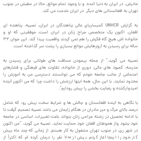
مادرش، در ایران به دنیا آمده. و با وجود تمام موانع, حالا در مطبش در جنوب
تهران به افغانستانی های دیگر در ایران خدمت می کند.
به گزارش UNHCR کمیساریای عالی پناهندگان در ایران، نصیبه، پناهنده ای
افغان، اکنون یک متخصص جراح زنان در ایران است، موفقیتی که او و
خانواده اش هیچ گاه فکرش را هم نمی کردند واقعیت پیدا کند. این جوان ۳۲
ساله برای رسیدن به آروزهایش موانع بسیاری را پشت سر گذاشته است.
نصیبه می گوید،” از جمله پیمودن مسافت های طولانی برای رسیدن به
مدرسه، کمبود های مالی، دوری از خانواده، تفاوت های فرهنگی و فشارهای
اجتماعی از جانب جامعه خودم که می توانستند دسترسی من به آموزش را
محدود نمایند. با این حال، همه اینها ارزشش را داشت چرا که من اکنون آینده
امیدوارکننده و رضایت بخشی را پیش رودارم”.
با نگاهی به آینده افغانستان و چالش ها و شرایط سخت پیش رو، که شامل
درصد بالای مرگ و میر مادران در هنگام زایمان می باشد نصیبه تصمیم گرفت تا
با ادامه تحصیل در زشته جراحی زنان بتواند باعث تغییرات اساسی در جامعه
خود بشود واز هموطنان افغان خود حمایت نماید. نصیبه می گوید، “من اکنون
در شهر ری، در جنوب تهران مشغول به کار هستم. از زمانی که چند ماه پیش
کار خود را اینجا آغاز کردم. بیش از ۷۰۰ نفر را درمان کرده ام که اکثراً از