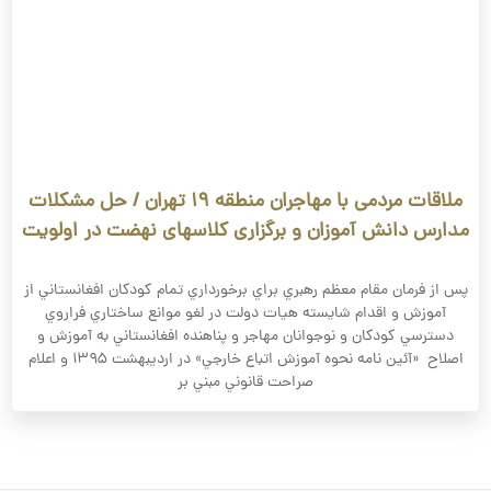
ملاقات مردمی با مهاجران منطقه ۱۹ تهران / حل مشکلات
مدارس دانش آموزان و برگزاری کلاسهای نهضت در اولویت
پس از فرمان مقام معظم رهبري براي برخورداري تمام كودكان افغانستاني از
آموزش و اقدام شايسته هيات دولت در لغو موانع ساختاري فراروي
دسترسي كودكان و نوجوانان مهاجر و پناهنده افغانستاني به آموزش و
اصلاح «آئين نامه نحوه آموزش اتباع خارجي» در اردیبهشت ۱۳۹۵ و اعلام
صراحت قانوني مبني بر