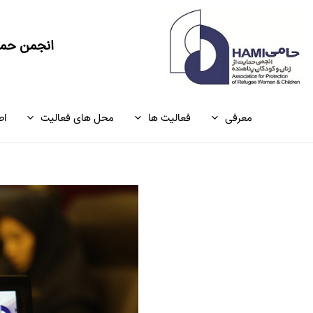
رش
ه
حتوا
انجمن حمای
معرفی
فعالیت ها
محل های فعالیت
اط