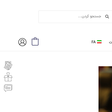
ستجو
جستجو
ردن
کردن
ت
FA
0