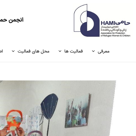
رش
ه
حتوا
انجمن حمای
معرفی
فعالیت ها
محل های فعالیت
اط