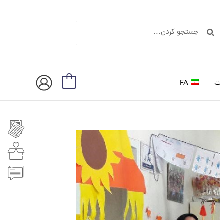
ستجو
جستجو
ردن
کردن
ت
FA
0