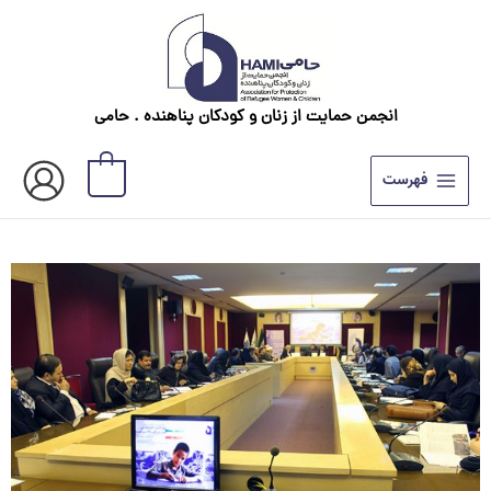
رش
ه
حتوا
انجمن حمایت از زنان و کودکان پناهنده . حامی
0
فهرست