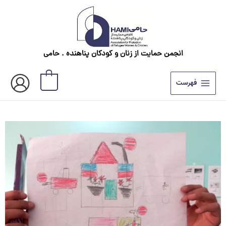
رش
ه
حتوا
انجمن حمایت از زنان و کودکان پناهنده . حامی
0
فهرست