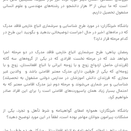
است که ما بیش از ۳ هزار دانشجو در رشته‌های مهندسی و علوم انسانی
مشغول تحصیل داریم.
باشگاه خبرنگاران: در مورد طرح شناسایی و سرشماری اتباع خارجی فاقد مدرک
که در ماه‌های اخیر در حال اجراست توضیحاتی بدهید و بگویید این طرح در
کدام مرحله قرار دارد؟
رمضان پناهی: طرح سرشماری اتباع خارجی فاقد مدرک در دو مرحله اجرا
خواهد شد که در مرحله نخست افرادی که در یکی از گروه‌های سه گانه
(فرزندان حاصل ازدواج زوج و یا زوجه ایرانی با اتباع افغانستان، زوج و یا
زوجه‌ای که یکی از طرفین دارای مدرک معتبر اقامتی باشد و والدین غیر
مجازی که فرزندان دانش آموزشان در مدارس دولتی مشغول به تحصیلند)
شناسایی و سر شماری می‌شوند و مرحله دوم نیز مدرک اقامتی معتبر که به
احتمال بسيار زياد همان پاسپورت‌های اقامتی است را برای این افراد صادر
خواهیم کرد.
باشگاه خبرنگاران: همواره اعطای گواهینامه و شرط تأهل و تجرد، یکی از
مشکلات پیرامون جوانان مهاجر بوده است، لطفاً در این مورد توضیح دهید؟
رمضان پناهی: اعطای گواهینامه به اتباع افغانستانی مشکل هر دو طرف را حل