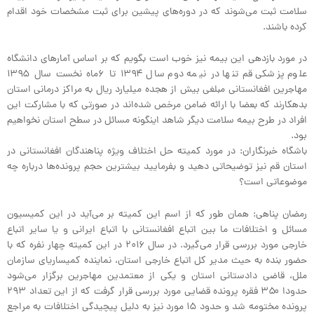
سلامت ثبت می‌شوند که در دوره‌های پیشین برای ثبت مشخصات خود اقدام
کرده باشند.
در مورد بازدهی این بیمه نیز خوب است بگويم که بر اساس آمارهای دانشگاه
علوم پزشکی قم تنها در نیمه دوم سال ۱۳۹۴ تا ۶ماه نخست سال ۱۳۹۵
مهاجرین افغانستانی مبلغی بیش از هجده میلیارد ریال به مراکز درمانی استان
بدهکارند که بعضا با ارائه ضامن مرخص شده‌اند در صورتی که با مشارکت این
افراد در طرح بیمه سلامت دیگر شاهد اینگونه مسائل در سطح استان نخواهیم
بود.
باشگاه خبرنگاران: در مورد کمیته حل اختلاف ویژه پناهندگان افغانستانی در
استان قم نيز توضیحاتی دهید و بفرمایید بیشترین حجم پرونده‌ها درباره چه
موضوعاتی است؟
رمضان پناهی: همان طور که از اسم این کمیته بر می‌آید در این کمیسیون
مسائل و اختلافات ما بین اتباع افغانستانی با اتباع ایرانی و یا سایر اتباع
خارجی مورد بررسی قرار می‌گیرد. در سال ۲۰۱۶ در این کمیته چهار نفره که با
حضور بنده به حیث مدیر کل اتباع خارجی استان، نماینده کمیساریای سازمان
ملل، قاضی دادستانی استان و یکی از معتمدین مهاجرین برگزار می‌شود
حدودا ۳۵۰ فقره پرونده قضایی مورد بررسی قرار گرفت که از این تعداد ۲۹۳
پرونده مختومه شد و حدود ۱۵ مورد نیز به دلیل پیچیدگی اختلافات به مراجع