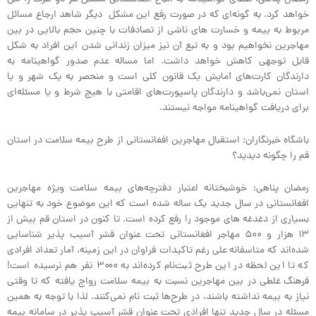
خواهد کرد. به گونه‌ای که در صورت رفع این مشکل دیگر شاهد ارجاع مسائل
مربوط به بیمه و خسارت های ناشی از تصادفات با چنین حجم بالایی در بین
مهاجرین نخواهیم بود و به تبع آن نیز میزان زندانی شدن این افراد به شکل
قابل توجهی کاهش خواهد داشت. اما مساله عدم صدور گواهینامه به
دارندگان کارت‌های آمايش یک قانون کلی است و منحصر به یک شهر و یا
استان نمی‌باشد و دارندگان پاسپورت‌های اقامتی با هيچ شرط و یا مسئله‌ای
برای دریافت گواهینامه مواجه نیستند.
باشگاه خبرنگاران: استقبال مهاجرین افغانستانی از طرح بیمه سلامت در استان
قم را چگونه دیدید؟
رمضان پناهی: خوشبختانه اعتبار دفترچه‌های بیمه سلامت ویژه مهاجرین
افغانستانی در سال جدید یک ساله شده است که این موضوع خود به تنهایی
بسیاری از دغدغه های موجود را رفع کرده است. تا کنون در استان قم بیش از
۱۳ هزار و ۵۰۰ مهاجر افغانستانی تحت عنوان قشر آسیب پذیر شناسایی
شده‌اند که متاسفانه علی رغم تاکیدات فراوان در این زمینه، آمار تعداد افرادی
که تا این لحظه در این طرح ثبت‌نام کرده‌اند به ۳۰۰۰ نفر هم نرسیده است!
فرهنگ غلطی در بین مهاجرین نسبت به بيمه سلامت رواج یافته که تا وقتی
نیاز به بیمه نداشته باشند، در طرح‌ها ثبت نام نمی‌کنند. لذا با توجه به همین
مسئله در سال جدید تنها افرادی تحت عنوان قشر آسیب پذیر در سامانه بیمه