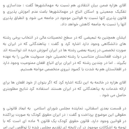
آقای هزاره ضمن بیان انتقادی هم نسبت به مهمانشهرها گفت : جداسازی و
تفکیک جمعیتی و اسکان اتباع در مهمانشهرها باعث عدم آموزش پذیری و
قانون پذیری آنها نسبت به قوانین موجود در جامعه می شود و انطباق پذیری
آنها را نسبت به جامعه کاهش خواهد داد.
ایشان همچنین به تبعیضی که در سطح تحصیلات عالی در انتخاب برخی رشته
های دانشگاهی وجود دارد اشاره کرد و گفت : پناهندگانی که در ایران به
صورت تخصصی در زمینه بعضی رشته ها در ایران آموزش دیده اند توانسته اند
در دولت افغانستان متناسب با رشته تحصیلی خود مسولیت هایی را به عهده
بگیرند . اما در چندین رشته که در ایران برای اتباع افغان ممنوعیت وجود دارد
در افغانستان هم به شدت با کمبود نیروی متخصص مواجه هستیم.
آقای هزاره در خاتمه به این نکته اشاره کرد که اگر بتوان از خود افغان ها برای
ارائه خدمات به پناهندگانی که در ایران هستند استفاده کرد نتایج مطلوبتری
حاصل می شود .
در قسمت بعدی اسفنانی، نماینده مجلس شورای اسلامی به ابعاد قانونی و
حقوقی این موضوع پرداخت و گفت : در ایران حقوق کودک به صورت پراکنده
در قوانین وجود دارد. قانون حقوق کودک یک قانون ۹ ماده ای است که با
توجه به اشکالات موجود در آن لایحه ای تقدیم مجلس شده تا نواقص این امر