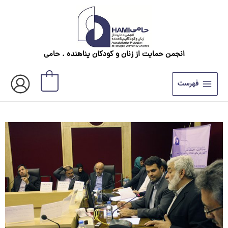
رش
ه
حتوا
انجمن حمایت از زنان و کودکان پناهنده . حامی
0
فهرست