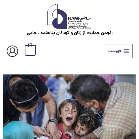
رش
ه
حتوا
انجمن حمایت از زنان و کودکان پناهنده . حامی
0
فهرست