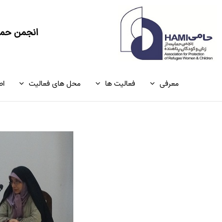
رش
ه
حتوا
انجمن حمای
معرفی
فعالیت ها
محل های فعالیت
اط