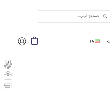
ستجو
جستجو
ردن
کردن
ت
FA
0