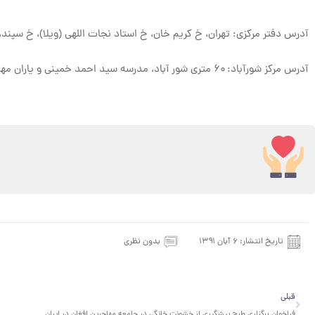
آدرس دفتر مرکزی: تهران، خ کریم خان، خ استاد نجات اللهی (ویلا)، خ سپند، پلاک ۲۰، طبقه اول، واحد ۳ تلفن:
آدرس مرکز شورآباد: ۶۰ متری شور آباد، مدرسه سید احمد خمینی و یاران مهدی تلفن ۵۶۵۴۲۱۲۵
تاریخ انتشار:
۶ آبان ۱۳۹۱
بدون نظری
قبلی
قبلی
فراخوان برگزاری طرح پیشگیری از خشونت خانگی در جامعه مهاجرین افغان در ایران