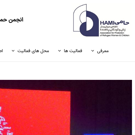
رش
ه
حتوا
انجمن حمای
معرفی
فعالیت ها
محل های فعالیت
اط