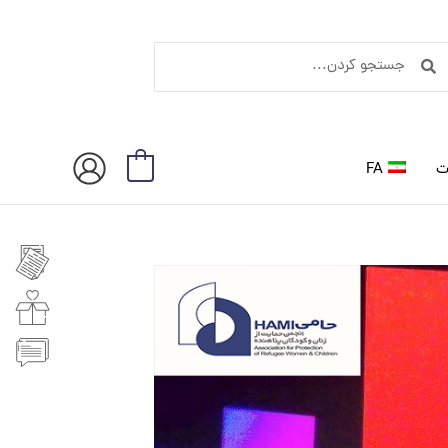
ستجو
جستجو
ردن
کردن
ت
FA
0