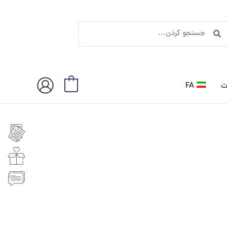
ستجو
جستجو
ردن
کردن
ت
FA
0