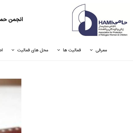
رش
ه
حتوا
انجمن حمای
معرفی
فعالیت ها
محل های فعالیت
اط