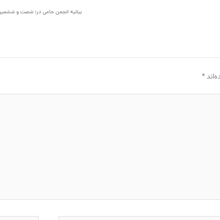
بیانیه انجمن حامی در: شصت و ششمین 
‌اند
*