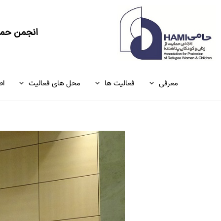
رش
ه
حتوا
انجمن حمای
معرفی
فعالیت ها
محل های فعالیت
اط