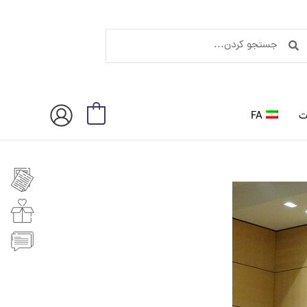
ستجو
جستجو
ردن
کردن
ت
FA
0