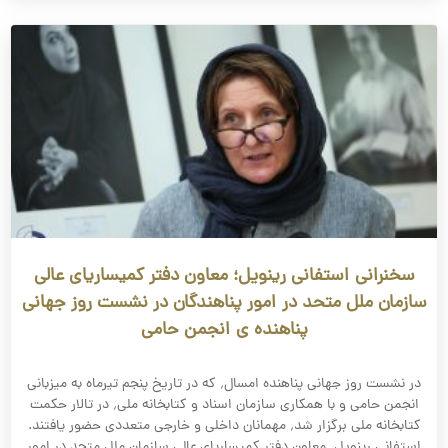
سخنرانی استفانی رینویل؛ معاون دفتر کمیساریای عالی
سازمان ملل متحد در امور پناهندگان در نشست روز جهانی
پناهنده ی انجمن حامی
در نشست روز جهانی پناهنده امسال٬ که در تاریخ پنجم تیرماه به میزبانی
انجمن حامی و با همکاری سازمان اسناد و کتابخانه ملی٬ در تالار حکمت
کتابخانه ملی برگزار شد٬ مهمانان داخلی و خارجی متعددی حضور یافتند.
استفانی رینویل٬ معاون دفتر کمیساریای عالی سازمان ملل متحد در امور